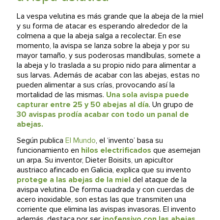
La vespa velutina es más grande que la abeja de la miel
y su forma de atacar es esperando alrededor de la
colmena a que la abeja salga a recolectar. En ese
momento, la avispa se lanza sobre la abeja y por su
mayor tamaño, y sus poderosas mandíbulas, somete a
la abeja y lo traslada a su propio nido para alimentar a
sus larvas. Además de acabar con las abejas, estas no
pueden alimentar a sus crías, provocando así la
mortalidad de las mismas.
Una sola avispa puede
capturar entre 25 y 50 abejas al día
. Un grupo de
30 avispas prodía acabar con todo un panal de
abejas.
Según publica
El Mundo
, el ‘invento’ basa su
funcionamiento en
hilos electrificados
que asemejan
un arpa. Su inventor, Dieter Boisits, un apicultor
austriaco afincado en Galicia, explica que su invento
protege a las abejas de la miel
del ataque de la
avispa velutina. De forma cuadrada y con cuerdas de
acero inoxidable, son estas las que transmiten una
corriente que elimina las avispas invasoras. El invento
además, destaca por ser
inofensivo con las abejas
.