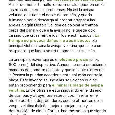
Al ser de menor tamaño, estos insectos pueden cruzar
los hilos de acero sin problemas. No así la avispa
velutina, que tiene el doble de tamaño, y queda
fulminada por la descarga al intentar atrapar a las
abejas. Según Dieter: “La idea es colocar la trampa
cerca del panal y que a la avispa no le quede otro
camino que cruzar entre los hilos electrificados”.
La
trampa no provoca daños a otros insectos
. Su
principal víctima sería la avispa velutina, que cae a un
recipiente que luego se retira para su eliminación.
La principal desventaja es el
elevado precio
(unos
600 euros) del dispositivo. Aunque se está estudiando
maneras de abaratar el coste y que los apicultores de
la Península puedan acceder a esta solución contra la
plaga. Este invento se une a las soluciones que se
están proponiendo para
eliminar la plaga de avispa
velutina
. Entre otras se está innovando en el diseño
de trampas y atrayentes específicos, insertar en el
medio posibles depredadores que se alimenten de la
vespa velutina (halcón abejero, abejaruco…) y la
destrucción de nidos. Este último método sigue siendo