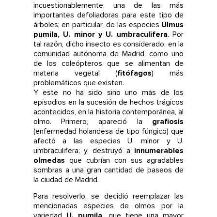
incuestionablemente, una de las más
importantes defoliadoras para este tipo de
árboles; en particular, de las especies
Ulmus
pumila, U. minor y U. umbraculifera
. Por
tal razón, dicho insecto es considerado, en la
comunidad autónoma de Madrid, como uno
de los coleópteros que se alimentan de
materia vegetal (
fitófagos
) más
problemáticos que existen.
Y este no ha sido sino uno más de los
episodios en la sucesión de hechos trágicos
acontecidos, en la historia contemporánea, al
olmo. Primero, apareció la
grafiosis
(enfermedad holandesa de tipo fúngico) que
afectó a las especies U. minor y U.
umbraculifera; y, destruyó a
innumerables
olmedas
que cubrían con sus agradables
sombras a una gran cantidad de paseos de
la ciudad de Madrid.
Para resolverlo, se decidió reemplazar las
mencionadas especies de olmos por la
variedad
U. pumila
, que tiene una mayor