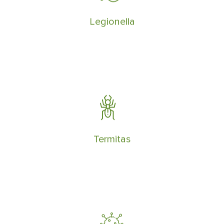
la legionelosis en todo tipo de sistemas
e instalaciones
Legionella
Contamos con sistemas especializados
para la eliminación de plagas de termitas
subterráneas, antes de que dañen la
propiedad.
Termitas