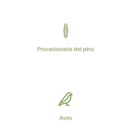
Acabar con la procesionaria del pino
requiere de una planificación y
prevención exhaustiva
Procesionaria del pino
El control de palomas y cotorras en
ciudades, tiene que ser estricto y
realizado por expertos profesionales
Aves