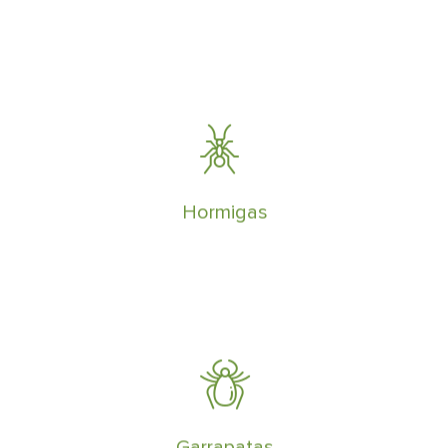
Concebimos y ejecutamos planes para
eliminar hormigas de forma rápida y
eficaz, garantizando los resultados por
escrito
Hormigas
Controlar y eliminar correctamente
plagas de garrapatas, requiere de un
estudio previo
Garrapatas