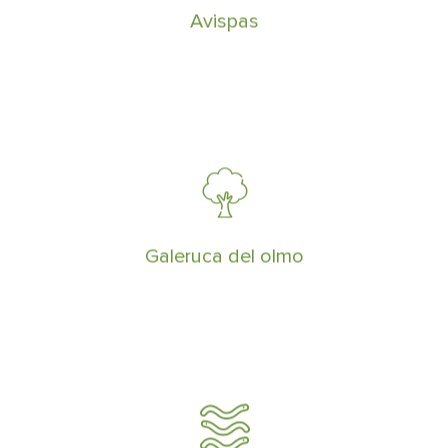
asegurando la zona intervenida
Avispas
La Galeruca del olmo es un insecto, que
se ha convertido en una de las
principales plagas defoliadoras.
¡Deshazte de ella!
Galeruca del olmo
Nos encargamos de realizar
tratamientos de prevención y control de