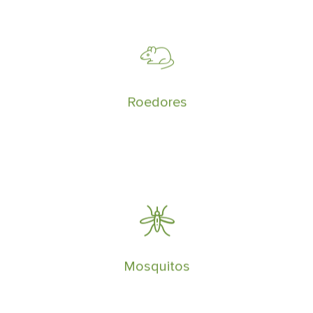
Eliminar plagas de ratas y ratones es
muy difícil y requiere de un control
especializado
Roedores
Eliminar moscas y mosquitos requiere de
un servicio continuado a lo largo del
tiempo
Mosquitos