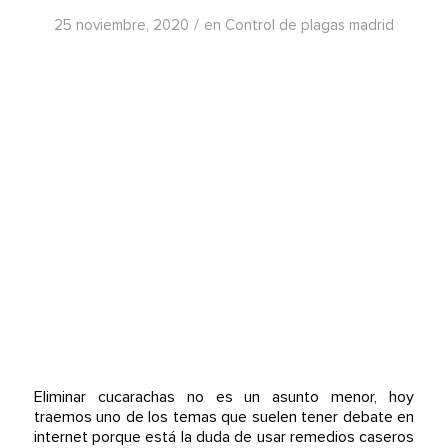
/
25 noviembre, 2020
en
Control de plagas madrid
Eliminar cucarachas no es un asunto menor, hoy
traemos uno de los temas que suelen tener debate en
internet porque está la duda de usar remedios caseros