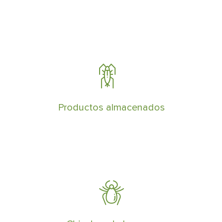
Eliminar insectos de productos
almacenados son vitales para proteger
las mercancias y los procesos logísticos
Productos almacenados
Somos especialistas en eliminar chinches
de la cama en propiedades públicas y
privadas