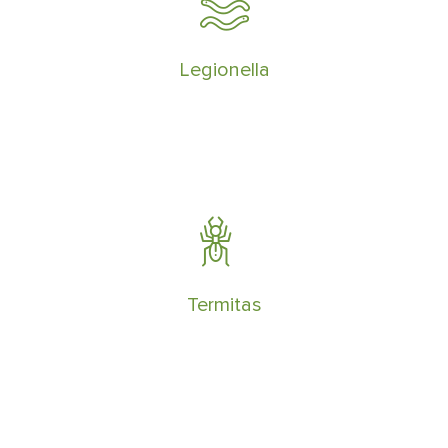
Encargados de realizar tratamientos de
prevención y control de la Legionelosis
en todo tipo de sistemas e instalaciones.
Legionella
Tenemos sistemas especializados en la
eliminación de termitas subterráneas
antes de que dañen la propiedad
Termitas