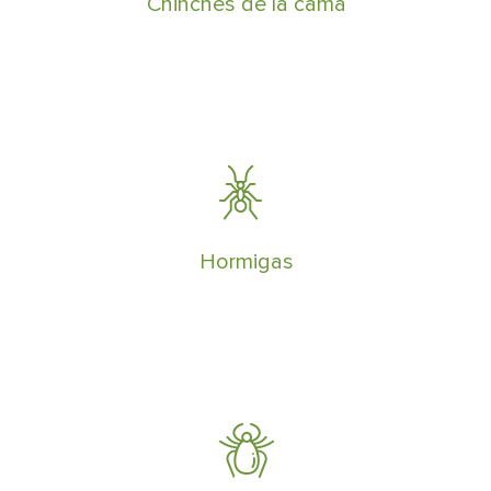
Chinches de la cama
Concebimos planes para eliminar
hormigas de forma rápida y eficaz,
garantizando los resultados por escrito
Hormigas
Eliminar garrapatas requiere de un
estudio previo para controlar y eliminar