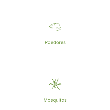
Eliminar plagas de ratas y ratones es
muy dificil y requiere de un control
especializado
Roedores
Eliminar moscas y mosquitos requiere de
un servicio continuado a lo largo del
tiempo
Mosquitos