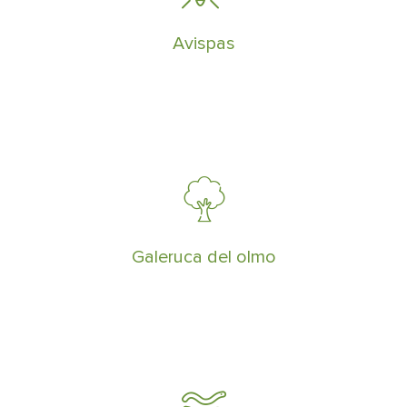
avispas y retirada de avisperos
asegurando la zona intervenida
Avispas
La galeruca del olmo es un insecto que
constituye una de las principales plagas
defoliadoras
Galeruca del olmo