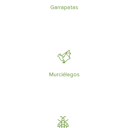
esta plaga correctamente
Garrapatas
Los murciélagos pueden ahuyentarse de
una vivienda o edificio si están sujetos a
perturbaciones constantes
Murciélagos
Especialistas en eliminar plagas de