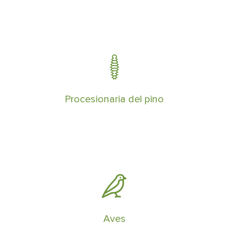
Acabar con la procesionaria del pino
requiere de una planificación y
prevención exhaustiva
Procesionaria del pino
Control de palomas y cotorras en
ciudades tiene que ser estricto y por
expertos profesionales
Aves