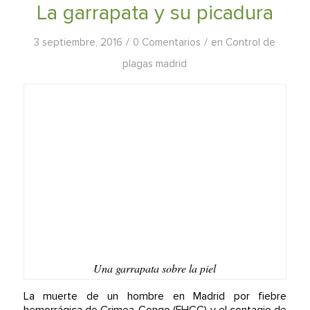
La garrapata y su picadura
/
/
3 septiembre, 2016
0 Comentarios
en
Control de
plagas madrid
Una garrapata sobre la piel
La muerte de un hombre en Madrid por fiebre
hemorrágica de Crimea-Congo (FHCC) y el contagio de