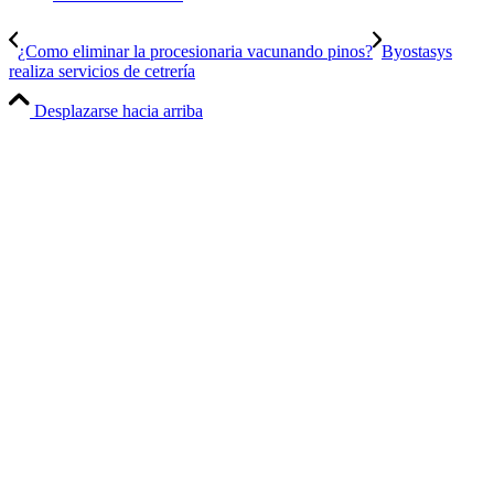
¿Como eliminar la procesionaria vacunando pinos?
Byostasys
realiza servicios de cetrería
Desplazarse hacia arriba