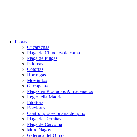
Plagas
Cucarachas
Plaga de Chinches de cama
Plaga de Pulgas
Palomas
Cotorras
Hormigas
Mosquitos
Garrapatas
Plagas en Productos Almacenados
Legionella Madrid
Fitoftora
Roedores
Control procesionaria del pino
Plaga de Termitas
Plaga de Carcoma
Murciélagos
Galeruca del Olmo