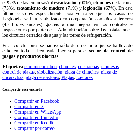
el 92% de las empresas),
desratización
(90%),
chinches
de la cama
(73%),
tratamiento de madera
(71%) y
legionella
(67%). En este
último caso es especialmente positivo saber que los casos de
Legionella se han estabilizado en comparación con años anteriores
(45 brotes anuales) gracias a una mejora en los controles e
inspecciones por parte de la Administración sobre las instalaciones,
los circuitos cerrados de agua y las torres de refrigeración.
Estas conclusiones se han extraído de un estudio que se ha llevado
cabo en toda la Península Ibérica para el
sector de control de
plagas y productos biocidas
.
Etiquetas:
cambio climático
,
chinches
,
cucarachas
,
empresas
control de plagas
,
globalización
,
plaga de chinches
,
plaga de
cucarachas
,
plaga de roedores
,
Plagas
,
roedores
Compartir esta entrada
Compartir en Facebook
Compartir en X
Compartir en WhatsApp
Compartir en LinkedIn
Compartir en Reddit
Compartir por correo