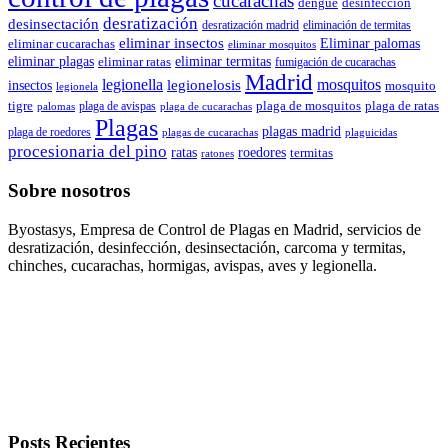
cucarachas
dengue
desinfección
desratización
desinsectación
desratización madrid
eliminación de termitas
eliminar insectos
Eliminar palomas
eliminar cucarachas
eliminar mosquitos
eliminar termitas
eliminar plagas
eliminar ratas
fumigación de cucarachas
Madrid
legionella
mosquitos
insectos
legionelosis
mosquito
legionela
tigre
plaga de mosquitos
plaga de avispas
plaga de ratas
palomas
plaga de cucarachas
Plagas
plagas madrid
plaga de roedores
plagas de cucarachas
plaguicidas
procesionaria del pino
ratas
roedores
termitas
ratones
Sobre nosotros
Byostasys, Empresa de Control de Plagas en Madrid, servicios de
desratización, desinfección, desinsectación, carcoma y termitas,
chinches, cucarachas, hormigas, avispas, aves y legionella.
Posts Recientes