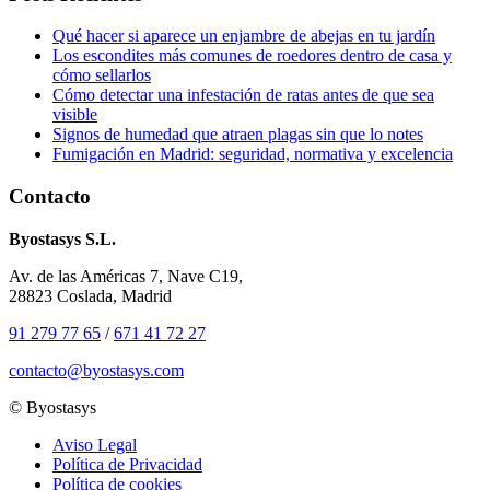
Qué hacer si aparece un enjambre de abejas en tu jardín
Los escondites más comunes de roedores dentro de casa y
cómo sellarlos
Cómo detectar una infestación de ratas antes de que sea
visible
Signos de humedad que atraen plagas sin que lo notes
Fumigación en Madrid: seguridad, normativa y excelencia
Contacto
Byostasys S.L.
Av. de las Américas 7, Nave C19,
28823 Coslada, Madrid
91 279 77 65
/
671 41 72 27
contacto@byostasys.com
© Byostasys
Aviso Legal
Política de Privacidad
Política de cookies