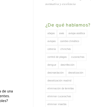
normativa y excelencia
¿De qué hablamos?
abejas
aves
avispa asiática
avispas
cambio climático
cetrería
chinches
control de plagas
cucarachas
dengue
desinfección
desinsectación
desratización
desratización madrid
eliminación de termitas
a de una
entes.
eliminar cucarachas
boles?
eliminar insectos