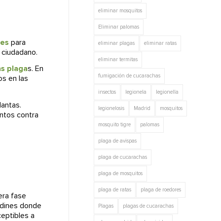
eliminar mosquitos
Eliminar palomas
les
para
eliminar plagas
eliminar ratas
l ciudadano.
eliminar termitas
as plaga
s. En
fumigación de cucarachas
s en las
insectos
legionela
legionella
lantas.
legionelosis
Madrid
mosquitos
ntos contra
mosquito tigre
palomas
plaga de avispas
plaga de cucarachas
plaga de mosquitos
plaga de ratas
plaga de roedores
era fase
rdines donde
Plagas
plagas de cucarachas
eptibles a