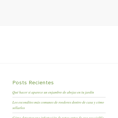
Posts Recientes
Qué hacer si aparece un enjambre de abejas en tu jardín
Los escondites más comunes de roedores dentro de casa y cómo
sellarlos
Cómo detectar una infestación de ratas antes de que sea visible