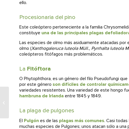
ello.
Procesionaria del pino
Este coleóptero perteneciente a la familia Chrysomelid
constituye
una de las principales plagas defoliador
Las especies de olmo más asiduamente atacadas por 
olmo (
Xanthogaleruca luteola Müll., Pyrrhalta luteola M
coleópteros fitófagos más problemáticos.
La
Fitóftora
O
Phytophthora,
es un género del filo Pseudofungi que
por este género
son difíciles de controlar química
variedades resistentes. Una variedad de este hongo fue
hambruna de Irlanda
entre 1845 y 1849.
La galeruca del olmo en Madrid se
extiende
La plaga de pulgones
El
Pulgón
es de las
plagas más comunes
. Casi todas
muchas especies de Pulgones; unos atacan sólo a una p