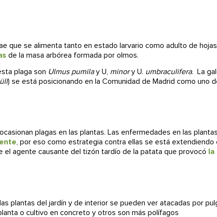
ae que se alimenta tanto en estado larvario como adulto de hoja
as
de la masa arbórea formada por olmos.
esta plaga son
Ulmus
pumila
y U,
minor
y U.
umbraculifera
. La ga
üll
) se está posicionando en la Comunidad de Madrid como uno d
 ocasionan plagas en las plantas. Las enfermedades en las plantas
mente
, por eso como estrategia contra ellas se está extendiendo e
 el agente causante del tizón tardío de la patata que provocó
la
 las plantas del jardín y de interior se pueden ver atacadas por pu
lanta o cultivo en concreto y otros son más polífagos