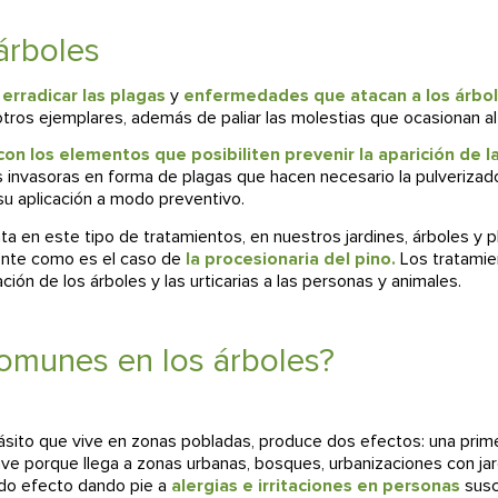
árboles
 erradicar las plagas
y
enfermedades que atacan a los árbo
otros ejemplares, además de paliar las molestias que ocasionan a
con los elementos que posibiliten prevenir la aparición de l
invasoras en forma de plagas que hacen necesario la pulverizado
 su aplicación a modo preventivo.
en este tipo de tratamientos, en nuestros jardines, árboles y p
ente como es el caso de
la procesionaria del pino
.
Los tratamie
ión de los árboles y las urticarias a las personas y animales.
comunes en los árboles?
arásito que vive en zonas pobladas, produce dos efectos: una prim
ave porque llega a zonas urbanas, bosques, urbanizaciones con ja
ndo efecto dando pie a
alergias e irritaciones en personas
susc