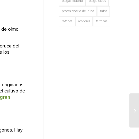
plagas madrid
plaguicidas
procesionaria del pino
ratas
ratones
roedores
termitas
s de olmo
leruca del
e los
 originadas
l cultivo de
 gran
El
lgones. Hay