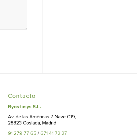
Contacto
Byostasys S.L.
Av. de las Américas 7, Nave C19,
28823 Coslada, Madrid
91 279 77 65
/
671 41 72 27