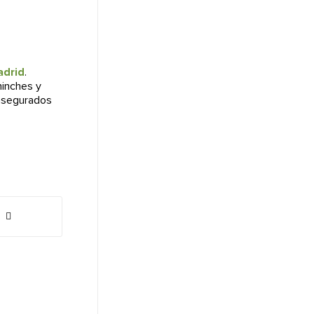
adrid
.
hinches y
 asegurados