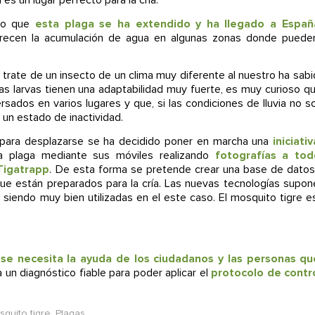
s un lugar perfecto para la cría.
ado que
esta plaga se ha extendido y ha llegado a España
ecen la acumulación de agua en algunas zonas donde pueden
rate de un insecto de un clima muy diferente al nuestro ha sab
las larvas tienen una adaptabilidad muy fuerte, es muy curioso q
ados en varios lugares y que, si las condiciones de lluvia no s
un estado de inactividad.
 para desplazarse se ha decidido poner en marcha una
iniciati
 la plaga mediante sus móviles realizando
fotografías a tod
Tigatrapp
. De esta forma se pretende crear una base de dato
que están preparados para la cría. Las nuevas tecnologías supo
siendo muy bien utilizadas en el este caso. El mosquito tigre e
 se necesita la ayuda de los ciudadanos y las personas qu
 un diagnóstico fiable para poder aplicar el
protocolo de contr
quito tigre
,
Plagas