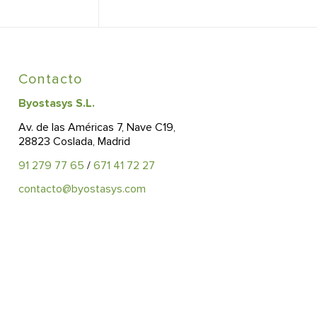
Contacto
Byostasys S.L.
Av. de las Américas 7, Nave C19,
28823 Coslada, Madrid
91 279 77 65
/
671 41 72 27
contacto@byostasys.com