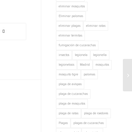
eliminar mosquitos
Eliminar palomas
eliminar plagas
eliminar ratas
eliminar termitas
fumigación de cucarachas
insectos
legionela
legionella
legionelosis
Madrid
mosquitos
In
mosquito tigre
palomas
co
plaga de avispas
plaga de cucarachas
plaga de mosquitos
plaga de ratas
plaga de roedores
Plagas
plagas de cucarachas