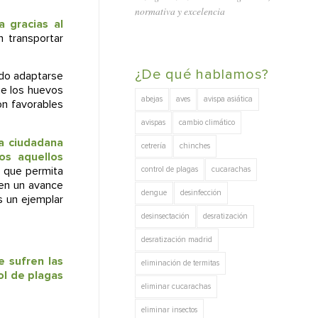
normativa y excelencia
 gracias al
 transportar
¿De qué hablamos?
ido adaptarse
ue los huevos
abejas
aves
avispa asiática
on favorables
avispas
cambio climático
va ciudadana
cetrería
chinches
os aquellos
s que permita
control de plagas
cucarachas
nen un avance
dengue
desinfección
s un ejemplar
desinsectación
desratización
desratización madrid
e sufren las
eliminación de termitas
ol de plagas
eliminar cucarachas
eliminar insectos