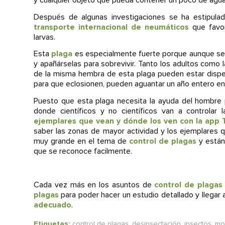
y cualquier objeto que pueda contener un poco de agua e
Después de algunas investigaciones se ha estipul
transporte internacional de neumáticos
que favor
larvas.
Esta
plaga
es especialmente fuerte porque aunque se t
y apañárselas para sobrevivir. Tanto los adultos como 
de la misma hembra de esta plaga pueden estar dispers
para que eclosionen, pueden aguantar un año entero en 
Puesto que esta plaga necesita la ayuda del hombre
donde científicos y no científicos van a controlar
ejemplares que vean y dónde los ven con la app 
saber las zonas de mayor actividad y los ejemplares 
muy grande en el tema de
control de plagas
y están 
que se reconoce facilmente.
Cada vez más en los asuntos de
control de plagas
plagas
para poder hacer un estudio detallado y llegar a
adecuado
.
Etiquetas:
control de plagas
,
desinsectación
,
insectos
,
mos