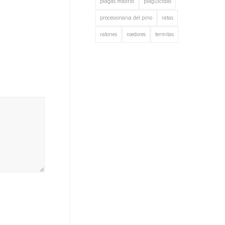
plagas madrid
plaguicidas
procesionaria del pino
ratas
ratones
roedores
termitas