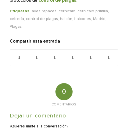
protocolos de
control de plagas.
Etiquetas:
aves rapaces
,
cernicalo
,
cernicalo primilla
,
cetrería
,
control de plagas
,
halcón
,
halcones
,
Madrid
,
Plagas
Compartir esta entrada
0
COMENTARIOS
Dejar un comentario
¿Quieres unirte a la conversación?