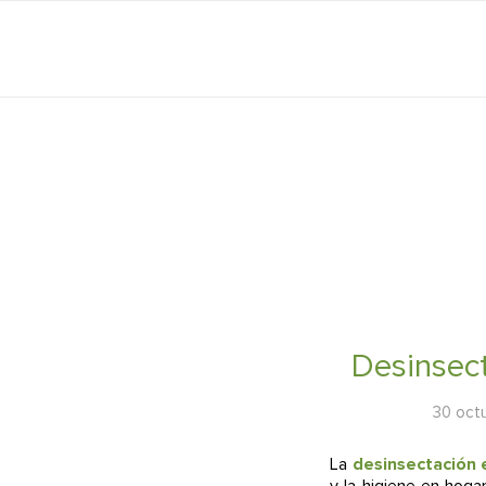
Desinsect
30 oct
La
desinsectación 
y la higiene en hoga