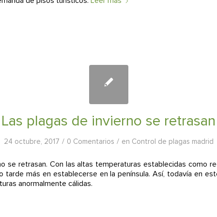
demanda de pisos turísticos.
Leer más
Las plagas de invierno se retrasan
/
/
24 octubre, 2017
0 Comentarios
en
Control de plagas madrid
no se retrasan. Con las altas temperaturas establecidas como r
no tarde más en establecerse en la península. Así, todavía en e
turas anormalmente cálidas.