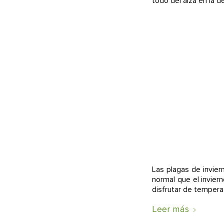
todo del alza en la 
Las plagas de invier
normal que el invier
disfrutar de tempera
Leer más