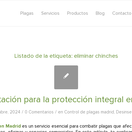
Plagas
Servicios
Productos
Blog
Contacto
Listado de la etiqueta:
eliminar chinches
ación para la protección integral 
/
/
ubre, 2024
0 Comentarios
en
Control de plagas madrid
,
Desinse
en Madrid
es un servicio esencial para combatir plagas que afect
res, oficinas y espacios comerciales. En este artículo, te expli