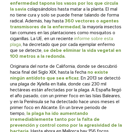
enfermedad tapona los vasos por los que circula
la savia
colapsándolos hasta matar a la planta. El mal
no tiene cura y solo se puede frenar talando de forma
radical. Además, hay hasta
360 vectores o agentes
transmisores de la enfermedad
, la mayoría insectos
tan comunes en las plantaciones como mosquitos o
cigarrillas. La UE, en un reciente
informe sobre esta
plaga
, ha decretado que por cada ejemplar enfermo
que se detecte,
se debe eliminar la vida vegetal en
100 metros a la redonda
.
Originaria del norte de California, donde se descubrió
hacia final del Siglo XIX, hasta la fecha
no existe
ningún antídoto que sea eficaz
. En 2013 se detectó
una plaga de Xylella en Italia, donde casi 230 mil
hectáreas están afectadas por la plaga. A España llegó
el año pasado, con un primer foco en las Islas Baleares,
y en la Península se ha detectado hace unos meses el
primer foco en Alicante. En un breve periodo de
tiempo,
la plaga ha ido aumentando
irremediablemente tanto por la falta de
prevención y control como por la agresividad de la
bacteria
. Hasta ahora en Mallorca hay 156 focos