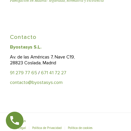
Fumigación en Madrid: seguridad, normativa y excelencia
Contacto
Byostasys S.L.
Av. de las Américas 7, Nave C19,
28823 Coslada, Madrid
91 279 77 65
/
671 41 72 27
contacto@byostasys.com
© Byostasys
Aviso Legal
Política de Privacidad
Política de cookies