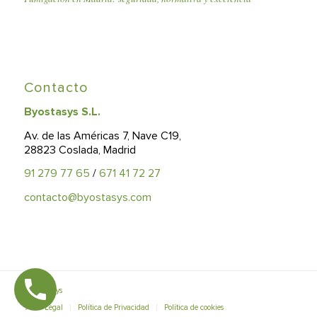
Contacto
Byostasys S.L.
Av. de las Américas 7, Nave C19,
28823 Coslada, Madrid
91 279 77 65
/
671 41 72 27
contacto@byostasys.com
© Byostasys
Aviso Legal
Política de Privacidad
Política de cookies