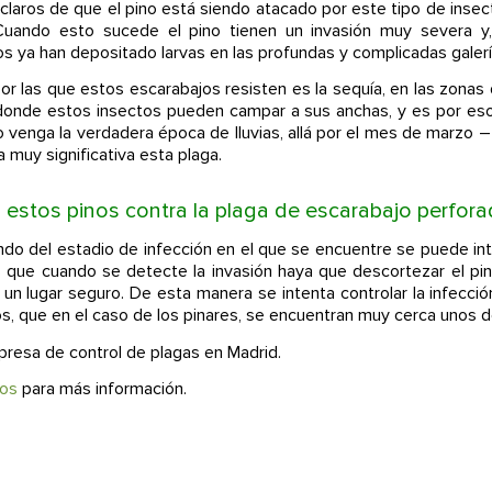
claros de que el pino está siendo atacado por este tipo de inse
 Cuando esto sucede el pino tienen un invasión muy severa y
 ya han depositado larvas en las profundas y complicadas galerí
or las que estos escarabajos resisten es la sequía, en las zonas
onde estos insectos pueden campar a sus anchas, y es por eso
venga la verdadera época de lluvias, allá por el mes de marzo –
muy significativa esta plaga.
 estos pinos contra la plaga de escarabajo perfora
do del estadio de infección en el que se encuentre se puede inte
s que cuando se detecte la invasión haya que descortezar el p
 a un lugar seguro. De esta manera se intenta controlar la infecció
os, que en el caso de los pinares, se encuentran muy cerca unos d
resa de control de plagas en Madrid.
ros
para más información.