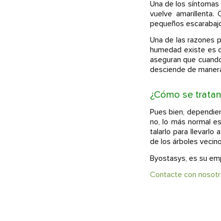
Una de los síntomas 
vuelve amarillenta.
pequeños escarabajos
Una de las razones p
humedad existe es d
aseguran que cuando 
desciende de manera 
¿Cómo se tratan
Pues bien, dependien
no, lo más normal e
talarlo para llevarlo
de los árboles vecin
Byostasys, es su emp
Contacte con nosot