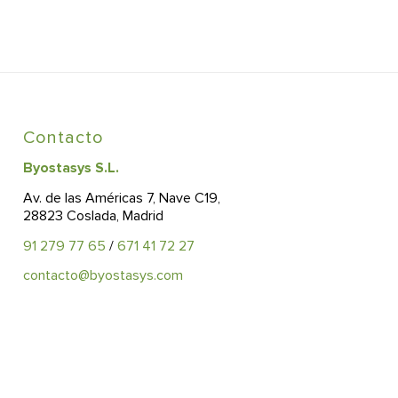
Contacto
Byostasys S.L.
Av. de las Américas 7, Nave C19,
28823 Coslada, Madrid
91 279 77 65
/
671 41 72 27
contacto@byostasys.com