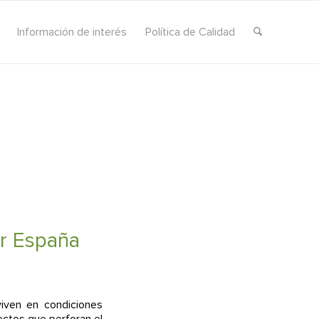
Información de interés
Política de Calidad
or España
iven en condiciones
ectos que perforan el