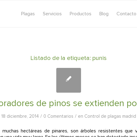
Plagas
Servicios
Productos
Blog
Contacto
Listado de la etiqueta:
punis
oradores de pinos se extienden p
/
/
18 diciembre, 2014
0 Comentarios
en
Control de plagas madrid
muchas hectáreas de pinares, son árboles resistentes que v
n una vida muy larga. En los últimos meses se han detectado ins