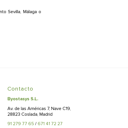
to Sevilla, Málaga o
Contacto
Byostasys S.L.
Av. de las Américas 7, Nave C19,
28823 Coslada, Madrid
91 279 77 65
/
671 41 72 27